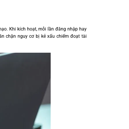
mạo. Khi kích hoạt, mỗi lần đăng nhập hay
n chặn nguy cơ bị kẻ xấu chiếm đoạt tài