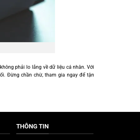
không phải lo lắng về dữ liệu cá nhân. Với
đối. Đừng chần chừ, tham gia ngay để tận
THÔNG TIN