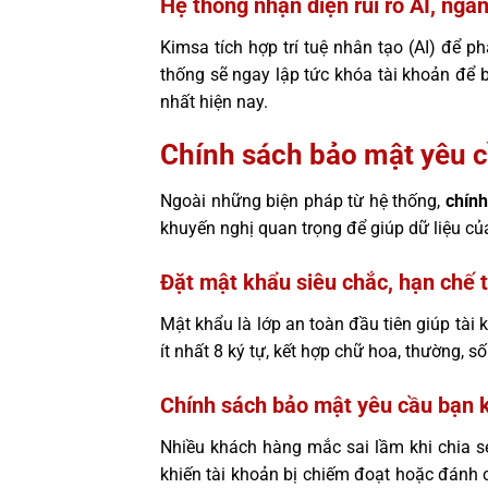
Hệ thống nhận diện rủi ro AI, ngăn
Kimsa tích hợp trí tuệ nhân tạo (AI) để p
thống sẽ ngay lập tức khóa tài khoản để 
nhất hiện nay.
Chính sách bảo mật yêu c
Ngoài những biện pháp từ hệ thống,
chính
khuyến nghị quan trọng để giúp dữ liệu củ
Đặt mật khẩu siêu chắc, hạn chế t
Mật khẩu là lớp an toàn đầu tiên giúp tà
ít nhất 8 ký tự, kết hợp chữ hoa, thường, s
Chính sách bảo mật yêu cầu bạn k
Nhiều khách hàng mắc sai lầm khi chia sẻ
khiến tài khoản bị chiếm đoạt hoặc đánh c