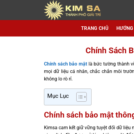
Bỏ
qua
nội
dung
TRANG CHỦ
HƯỚNG
Chính Sách B
Chính sách bảo mật
là bức tường thành vữ
mọi dữ liệu cá nhân, chắc chắn môi trường
không lo rò rỉ.
Mục Lục
Chính sách bảo mật thông
Kimsa cam kết giữ vững tuyệt đối dữ liệu n