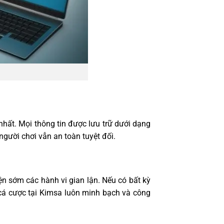
hất. Mọi thông tin được lưu trữ dưới dạng
người chơi vẫn an toàn tuyệt đối.
ện sớm các hành vi gian lận. Nếu có bất kỳ
 cá cược tại Kimsa luôn minh bạch và công