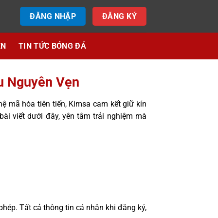
ĐĂNG NHẬP
ĐĂNG KÝ
ỀN
TIN TỨC BÓNG ĐÁ
ệu Nguyên Vẹn
hệ mã hóa tiên tiến, Kimsa cam kết giữ kín
 bài viết dưới đây, yên tâm trải nghiệm mà
phép. Tất cả thông tin cá nhân khi đăng ký,