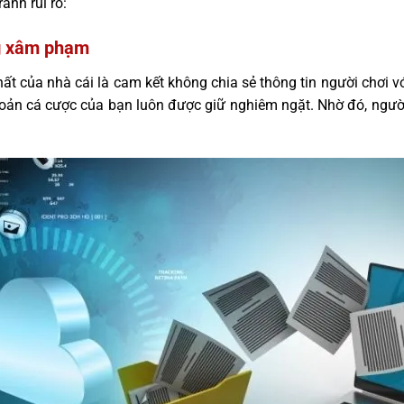
ánh rủi ro:
ng xâm phạm
t của nhà cái là cam kết không chia sẻ thông tin người chơi vớ
 khoản cá cược của bạn luôn được giữ nghiêm ngặt. Nhờ đó, ngư