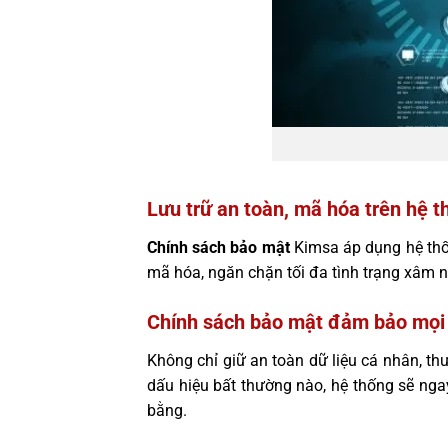
Lưu trữ an toàn, mã hóa trên hệ 
Chính sách bảo mật
Kimsa áp dụng hệ thố
mã hóa, ngăn chặn tối đa tình trạng xâm nh
Chính sách bảo mật đảm bảo mọi
Không chỉ giữ an toàn dữ liệu cá nhân, th
dấu hiệu bất thường nào, hệ thống sẽ nga
bằng.