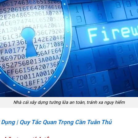
Nhà cái xây dựng tường lửa an toàn, tránh xa nguy hiểm
 Dụng | Quy Tắc Quan Trọng Cần Tuân Thủ