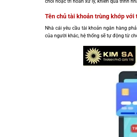
chối hoặc trì hoãn xử lý, khiến quá trình n
Tên chủ tài khoản trùng khớp với 
Nhà cái yêu cầu tài khoản ngân hàng phải
của người khác, hệ thống sẽ tự động từ chố