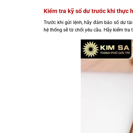
Kiểm tra kỹ số dư trước khi thực h
Trước khi gửi lệnh, hãy đảm bảo số dư tà
hệ thống sẽ từ chối yêu cầu. Hãy kiểm tra t