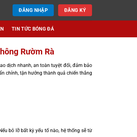
ĐĂNG NHẬP
ĐĂNG KÝ
ỀN
TIN TỨC BÓNG ĐÁ
Không Rườm Rà
ao dịch nhanh, an toàn tuyệt đối, đảm bảo
uẩn chỉnh, tận hưởng thành quả chiến thắng
 Nếu bỏ lỡ bất kỳ yếu tố nào, hệ thống sẽ từ