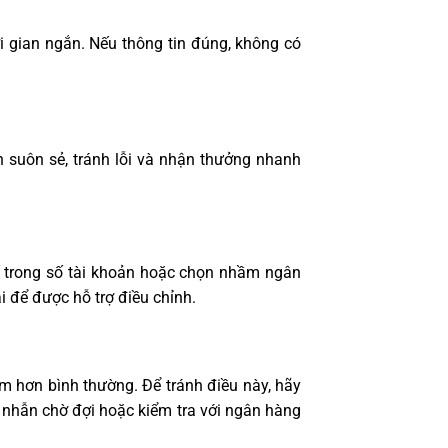
ời gian ngắn. Nếu thông tin đúng, không có
ôn suôn sẻ, tránh lỗi và nhận thưởng nhanh
 số trong số tài khoản hoặc chọn nhầm ngân
cái để được hỗ trợ điều chỉnh.
m hơn bình thường. Để tránh điều này, hãy
 nhẫn chờ đợi hoặc kiểm tra với ngân hàng