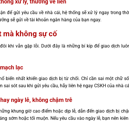
hống xử lý, thưởng về liền
ận để gửi yêu cầu về nhà cái, hệ thống sẽ xử lý ngay trong th
hưởng sẽ gửi về tài khoản ngân hàng của bạn ngay.
ợt mà không sự cố
 đôi khi vẫn gặp lỗi. Dưới đây là những bí kíp để giao dịch lu
h mạch lạc
phổ biến nhất khiến giao dịch bị từ chối. Chỉ cần sai một chữ
ện sai sót sau khi gửi yêu cầu, hãy liên hệ ngay CSKH của nhà 
 hay ngày lễ, không chậm trễ
ững khung giờ cao điểm hoặc dịp lễ, dẫn đến giao dịch bị chậ
sáng sớm hoặc tối muộn. Nếu yêu cầu vào ngày lễ, bạn nên kiên