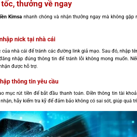
 tốc, thưởng về ngay
tiền Kimsa
nhanh chóng và nhận thưởng ngay mà không gặp rắc
nhập nick tại nhà cái
ức của nhà cái để tránh các đường link giả mạo. Sau đó, nhập 
đăng nhập đúng thông tin để tránh lỗi không mong muốn. Nếu
nhận được hỗ trợ.
hập thông tin yêu cầu
ào mục rút tiền để bắt đầu thanh toán. Điền thông tin tài kho
hận, hãy kiểm tra kỹ để đảm bảo không có sai sót, giúp quá trì