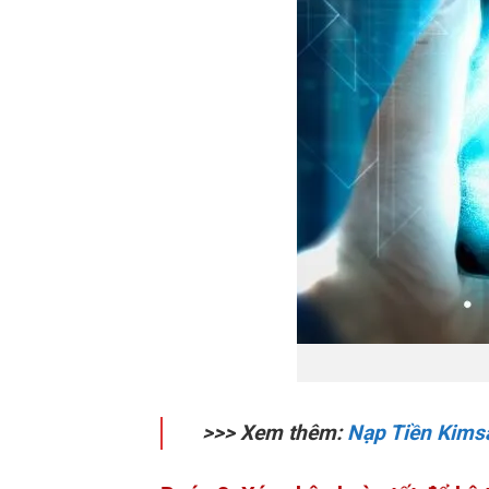
>>> Xem thêm:
Nạp Tiền Kims