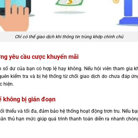
Chỉ có thể giao dịch khi thông tin trùng khớp chính chủ
ướng yêu cầu cược khuyến mãi
em số dư của bạn có hợp lệ hay không. Nếu hội viên tham gia 
quên kiểm tra và bị hệ thống từ chối giao dịch do chưa đáp ứn
c hiện.
ể không bị gián đoạn
ối thiểu và tối đa, đảm bảo hệ thống hoạt động trơn tru. Nếu bạ
tuân thủ hạn mức giúp quá trình thanh toán diễn ra nhanh chó