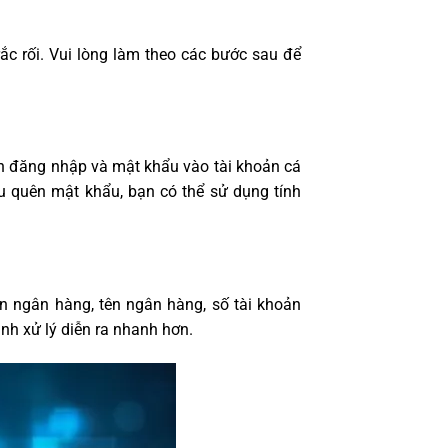
 rối. Vui lòng làm theo các bước sau để
tên đăng nhập và mật khẩu vào tài khoản cá
 quên mật khẩu, bạn có thể sử dụng tính
ản ngân hàng, tên ngân hàng, số tài khoản
nh xử lý diễn ra nhanh hơn.