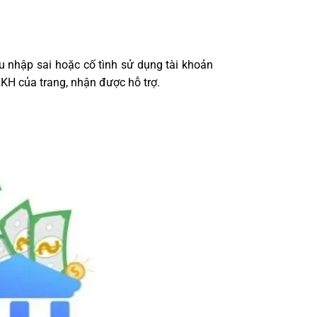
u nhập sai hoặc cố tình sử dụng tài khoản
SKH của trang, nhận được hỗ trợ.