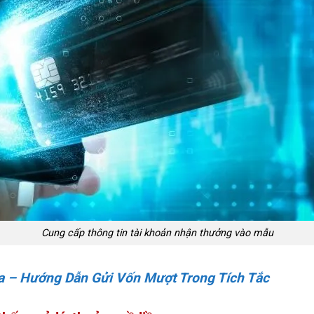
Cung cấp thông tin tài khoản nhận thưởng vào mẫu
a – Hướng Dẫn Gửi Vốn Mượt Trong Tích Tắc