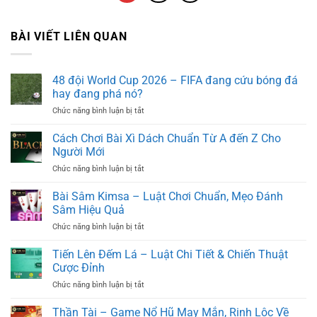
BÀI VIẾT LIÊN QUAN
48 đội World Cup 2026 – FIFA đang cứu bóng đá
hay đang phá nó?
Chức năng bình luận bị tắt
ở
48
đội
Cách Chơi Bài Xì Dách Chuẩn Từ A đến Z Cho
World
Người Mới
Cup
Chức năng bình luận bị tắt
ở
2026
Cách
–
Chơi
Bài Sâm Kimsa – Luật Chơi Chuẩn, Mẹo Đánh
FIFA
Bài
đang
Sâm Hiệu Quả
Xì
cứu
Chức năng bình luận bị tắt
ở
Dách
bóng
Bài
Chuẩn
đá
Sâm
Tiến Lên Đếm Lá – Luật Chi Tiết & Chiến Thuật
Từ
hay
Kimsa
A
Cược Đỉnh
đang
–
đến
phá
Chức năng bình luận bị tắt
ở
Luật
Z
nó?
Tiến
Chơi
Cho
Lên
Thần Tài – Game Nổ Hũ May Mắn, Rinh Lộc Về
Chuẩn,
Người