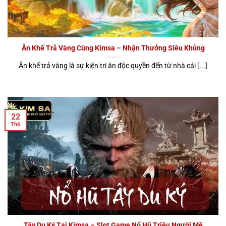
Ăn Khế Trả Vàng Cùng Kimsa – Nhận Thưởng Siêu Khủng
Ăn khế trả vàng là sự kiện tri ân độc quyền đến từ nhà cái [...]
22
Th6
Tây Du Ký Tại Kimsa – Slot Game Nổ Hũ Triệu Người Mê