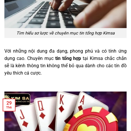
Tìm hiểu sơ lược về chuyên mục tin tổng hợp Kimsa
Với những nội dung đa dạng, phong phú và có tính ứng
dụng cao. Chuyên mục
tin tổng hợp
tại Kimsa chắc chắn
sẽ là kênh thông tin không thể bỏ qua dành cho các tín đồ
yêu thích cá cược.
29
Th6