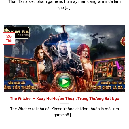
Thần Tài là siêu phẩm game nổ hũ may mắn đang làm mưa làm
gió [...]
26
Th6
The Witcher – Xoay Hũ Huyền Thoại, Trúng Thưởng Bất Ngờ
The Witcher tại nhà cái Kimsa không chỉ đơn thuần là một tựa
game nổ [...]