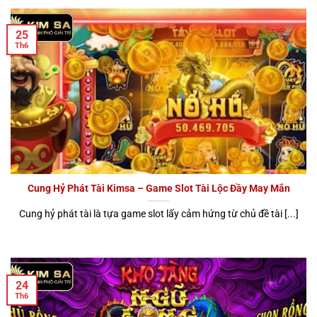
25
Th6
Cung Hỷ Phát Tài Kimsa – Game Slot Tài Lộc Đầy May Mắn
Cung hỷ phát tài là tựa game slot lấy cảm hứng từ chủ đề tài [...]
24
Th6