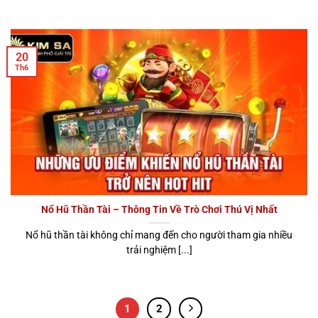
20
Th6
Nổ Hũ Thần Tài – Thông Tin Về Trò Chơi Thú Vị Nhất
Nổ hũ thần tài không chỉ mang đến cho người tham gia nhiều
trải nghiệm [...]
1
2