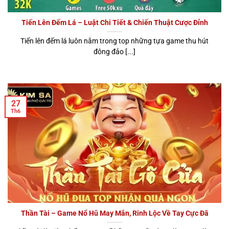
Tiến Lên Đếm Lá – Luật Chi Tiết & Chiến Thuật Cược Đỉnh
Tiến lên đếm lá luôn nằm trong top những tựa game thu hút
đông đảo [...]
27
Th6
Thần Tài – Game Nổ Hũ May Mắn, Rinh Lộc Về Tay Cực Đã