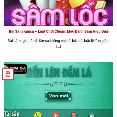
Bài Sâm Kimsa – Luật Chơi Chuẩn, Mẹo Đánh Sâm Hiệu Quả
Bài sâm tại nhà cái Kimsa không chỉ nổi bật bởi luật lệ đơn giản,
[...]
28
Th6