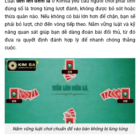
Luật
tiến lên đếm lá
ở Kimsa yêu cầu người chơi phải tính
đúng số lá trong từng lượt đánh, không được bỏ sót hoặc
thừa quân nào. Nếu không có bài lớn hơn để chặn, bạn sẽ
phải bỏ lượt, chờ đến vòng tiếp theo. Nắm vững luật và kỹ
năng quan sát giúp bạn dễ dàng đoán bài đối thủ, từ đó
đưa ra quyết định đánh hợp lý để nhanh chóng thắng
cuộc.
Nắm vững luật chơi chuẩn để vào bàn không bị lúng túng