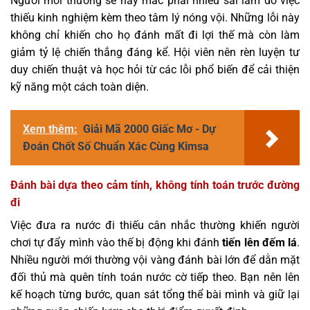
Người mới thường sẽ hay mắc phải nhiều sai lầm do việc
thiếu kinh nghiệm kèm theo tâm lý nóng vội. Những lỗi này
không chỉ khiến cho họ đánh mất đi lợi thế mà còn làm
giảm tỷ lệ chiến thắng đáng kể. Hội viên nên rèn luyện tư
duy chiến thuật và học hỏi từ các lỗi phổ biến để cải thiện
kỹ năng một cách toàn diện.
Xem thêm:
Giải Mã 2000 Giấc Mơ - Dự
Đoán Chốt Số Chuẩn Xác Cùng Kimsa
Đánh bài dựa theo cảm tính, không tính toán trước đường
đi
Việc đưa ra nước đi thiếu cân nhắc thường khiến người
chơi tự đẩy mình vào thế bị động khi đánh
tiến lên đếm lá
.
Nhiều người mới thường vội vàng đánh bài lớn để dằn mặt
đối thủ mà quên tính toán nước cờ tiếp theo. Bạn nên lên
kế hoạch từng bước, quan sát tổng thể bài mình và giữ lại