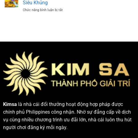
Ngũ
Slot
Siêu Khủng
Long
Tài
Chức năng bình luận bị tắt
ở
–
Lộc
Ăn
Game
Đầy
Khế
Nổ
May
Trả
Hũ
Mắn
Vàng
Chủ
Cùng
Đề
Kimsa
Rồng
–
Châu
Nhận
Á
Thưởng
Siêu
Khủng
Kimsa
là nhà cái đổi thưởng hoạt động hợp pháp được
chính phủ Philippines công nhận. Nhờ sự đẳng cấp về dịch
vụ cùng nhiều chương trình ưu đãi lớn, nhà cái luôn thu hút
người chơi đăng ký mỗi ngày.