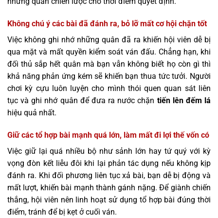
những quân chiến lược cho thời điểm quyết định.
Không chú ý các bài đã đánh ra, bỏ lỡ mất cơ hội chặn tốt
Việc không ghi nhớ những quân đã ra khiến hội viên dễ bị
qua mặt và mất quyền kiểm soát ván đấu. Chẳng hạn, khi
đối thủ sắp hết quân mà bạn vẫn không biết họ còn gì thì
khả năng phản ứng kém sẽ khiến bạn thua tức tưởi. Người
chơi kỳ cựu luôn luyện cho mình thói quen quan sát liên
tục và ghi nhớ quân để đưa ra nước chặn
tiến lên đếm lá
hiệu quả nhất.
Giữ các tổ hợp bài mạnh quá lớn, làm mất đi lợi thế vốn có
Việc giữ lại quá nhiều bộ như sảnh lớn hay tứ quý với kỳ
vọng đòn kết liễu đôi khi lại phản tác dụng nếu không kịp
đánh ra. Khi đối phương liên tục xả bài, bạn dễ bị động và
mất lượt, khiến bài mạnh thành gánh nặng. Để giành chiến
thắng, hội viên nên linh hoạt sử dụng tổ hợp bài đúng thời
điểm, tránh để bị kẹt ở cuối ván.