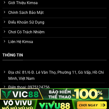
Giới Thiệu Kimsa
Chính Sách Bảo Mật
Điểu Khoản Sử Dụng
Chơi Có Trách Nhiệm
Liên Hệ Kimsa
THÔNG TIN
Địa chỉ: 81/6 Đ. Lê Văn Thọ, Phường 11, Gò Vấp, Hồ Chí
Minh, Việt Nam
Điện thoại: 0975124756
Email:
kimsadev@gmail.com
Website: https://autakeu.ru.com/