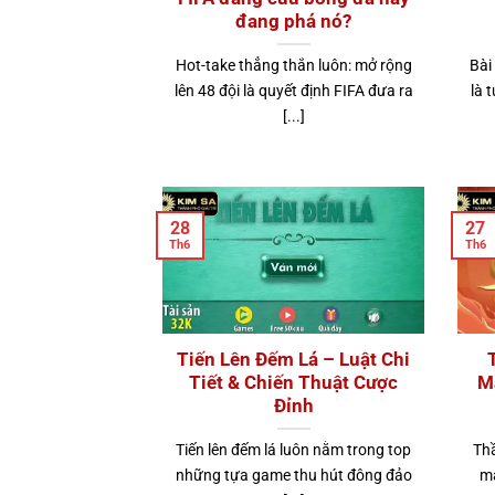
đang phá nó?
Hot-take thẳng thắn luôn: mở rộng
Bài
lên 48 đội là quyết định FIFA đưa ra
là 
[...]
28
27
Th6
Th6
Tiến Lên Đếm Lá – Luật Chi
Tiết & Chiến Thuật Cược
M
Đỉnh
Tiến lên đếm lá luôn nằm trong top
Thầ
những tựa game thu hút đông đảo
ma