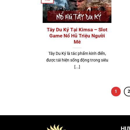
Tây Du Ký Tại Kimsa – Slot
Game Nổ Hũ Triệu Người
Mê
Tây Du Ký là tác phẩm kinh điển,
được tái hiện sống động trong siêu
[...]
1
HƯ