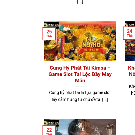
[...]
24
25
Th6
Th6
Cung Hỷ Phát Tài Kimsa –
Kh
Game Slot Tài Lộc Đầy May
Nổ
Mắn
Kho
Cung hỷ phát tài là tựa game slot
hũ
lấy cảm hứng từ chủ đề tài [...]
22
Th6