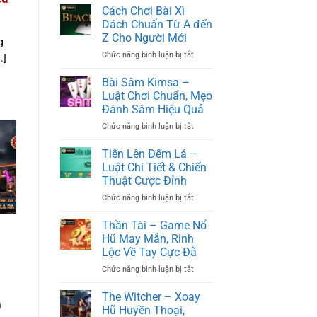
đội
Cách Chơi Bài Xì
World
Dách Chuẩn Từ A đến
Cup
Z Cho Người Mới
g
2026
Chức năng bình luận bị tắt
ở
–
.]
Cách
FIFA
Chơi
đang
Bài Sâm Kimsa –
Bài
cứu
Luật Chơi Chuẩn, Mẹo
Xì
bóng
Đánh Sâm Hiệu Quả
Dách
đá
Chức năng bình luận bị tắt
ở
Chuẩn
hay
Bài
Từ
đang
Sâm
A
Tiến Lên Đếm Lá –
phá
Kimsa
đến
nó?
Luật Chi Tiết & Chiến
–
Z
Thuật Cược Đỉnh
Luật
Cho
Chức năng bình luận bị tắt
ở
Chơi
Người
Tiến
Chuẩn,
Mới
Lên
Mẹo
Thần Tài – Game Nổ
Đếm
Đánh
Hũ May Mắn, Rinh
Lá
Sâm
Lộc Về Tay Cực Đã
–
Hiệu
Chức năng bình luận bị tắt
ở
Luật
Quả
Thần
Chi
Tài
Tiết
The Witcher – Xoay
a
–
&
Hũ Huyền Thoại,