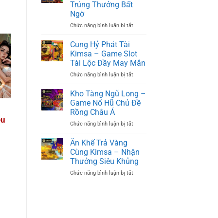
Game
Chiến
Trúng Thưởng Bất
Nổ
Thuật
Ngờ
Hũ
Cược
May
Chức năng bình luận bị tắt
Đỉnh
ở
Mắn,
The
Rinh
Witcher
Cung Hỷ Phát Tài
Lộc
–
Kimsa – Game Slot
Về
Xoay
Tài Lộc Đầy May Mắn
Tay
Hũ
Chức năng bình luận bị tắt
Cực
ở
Huyền
Đã
Cung
Thoại,
Hỷ
Trúng
Kho Tàng Ngũ Long –
Phát
Thưởng
Game Nổ Hũ Chủ Đề
Tài
Bất
Rồng Châu Á
Kimsa
Ngờ
êu
Chức năng bình luận bị tắt
ở
–
Kho
Game
Tàng
Slot
Ăn Khế Trả Vàng
Ngũ
n
Tài
Cùng Kimsa – Nhận
Long
Lộc
Thưởng Siêu Khủng
–
Đầy
Chức năng bình luận bị tắt
ở
Game
May
Ăn
Nổ
Mắn
Khế
Hũ
Trả
Chủ
Vàng
Đề
Cùng
Rồng