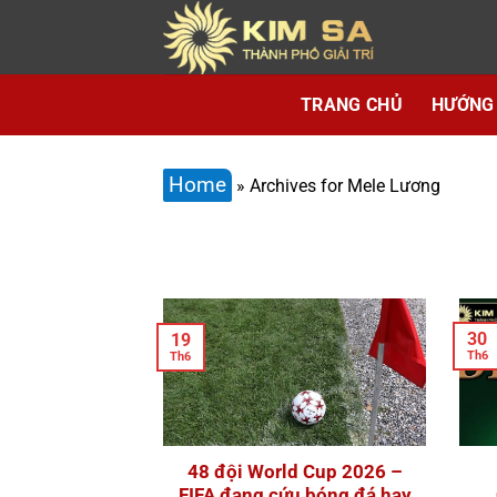
Bỏ
qua
nội
dung
TRANG CHỦ
HƯỚNG
Home
»
Archives for Mele Lương
30
19
Th6
Th6
48 đội World Cup 2026 –
FIFA đang cứu bóng đá hay