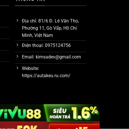
Địa chỉ: 81/6 Đ. Lê Văn Thọ,
Phường 11, Gò Vấp, Hồ Chí
Minh, Việt Nam
Điện thoại: 0975124756
Email:
kimsadev@gmail.com
Website:
https://autakeu.ru.com/