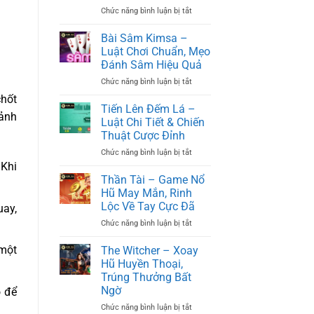
Chức năng bình luận bị tắt
ở
–
Cách
FIFA
Chơi
đang
Bài Sâm Kimsa –
Bài
cứu
Luật Chơi Chuẩn, Mẹo
Xì
bóng
Đánh Sâm Hiệu Quả
Dách
đá
Chức năng bình luận bị tắt
ở
Chuẩn
hay
Bài
Từ
đang
chốt
Sâm
A
Tiến Lên Đếm Lá –
phá
 ảnh
Kimsa
đến
nó?
Luật Chi Tiết & Chiến
–
Z
Thuật Cược Đỉnh
Luật
Cho
Chức năng bình luận bị tắt
ở
Chơi
Người
 Khi
Tiến
Chuẩn,
Mới
Lên
Mẹo
Thần Tài – Game Nổ
Đếm
Đánh
Hũ May Mắn, Rinh
Lá
Sâm
Lộc Về Tay Cực Đã
uay,
–
Hiệu
Chức năng bình luận bị tắt
ở
Luật
Quả
Thần
Chi
Tài
Tiết
 một
The Witcher – Xoay
–
&
Hũ Huyền Thoại,
Game
Chiến
Trúng Thưởng Bất
Nổ
Thuật
Ngờ
ô để
Hũ
Cược
May
Chức năng bình luận bị tắt
Đỉnh
ở