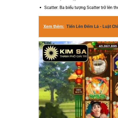
Scatter: Ba biểu tượng Scatter trở lên 
Xem thêm:
Tiến Lên Đếm Lá - Luật Chi