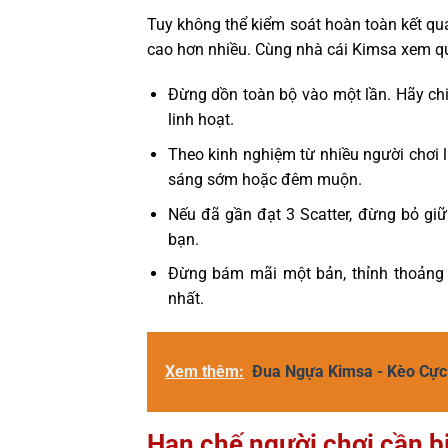
Tuy không thể kiểm soát hoàn toàn kết qu
cao hơn nhiều. Cùng nhà cái Kimsa xem qu
Đừng dồn toàn bộ vào một lần. Hãy chi
linh hoạt.
Theo kinh nghiệm từ nhiều người chơi 
sáng sớm hoặc đêm muộn.
Nếu đã gần đạt 3 Scatter, đừng bỏ giữ
bạn.
Đừng bám mãi một bản, thỉnh thoảng 
nhất.
Xem thêm:
Đua Ngựa Kimsa - Kèo Cực
Hạn chế người chơi cần b