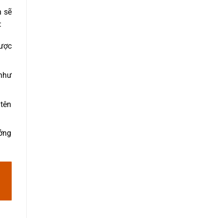
n sẽ
:
cược
 như
 tên
ởng