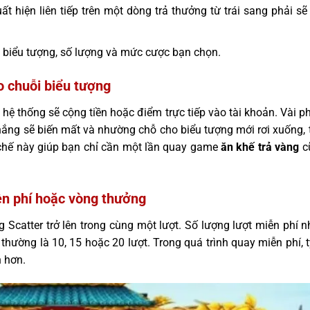
t hiện liên tiếp trên một dòng trả thưởng từ trái sang phải sẽ
eo biểu tượng, số lượng và mức cược bạn chọn.
o chuỗi biểu tượng
 hệ thống sẽ cộng tiền hoặc điểm trực tiếp vào tài khoản. Vài p
thắng sẽ biến mất và nhường chỗ cho biểu tượng mới rơi xuống, 
 chế này giúp bạn chỉ cần một lần quay game
ăn khế trả vàng
c
ễn phí hoặc vòng thưởng
 Scatter trở lên trong cùng một lượt. Số lượng lượt miễn phí 
 thường là 10, 15 hoặc 20 lượt. Trong quá trình quay miễn phí, t
n hơn.