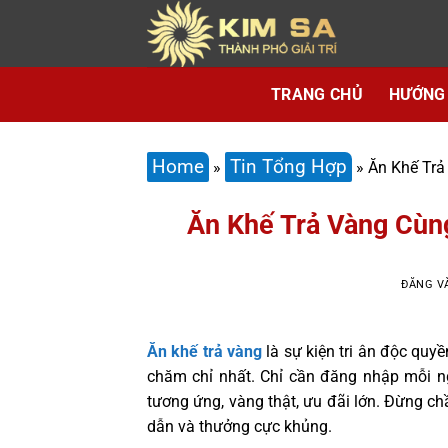
Bỏ
qua
nội
dung
TRANG CHỦ
HƯỚNG
Home
Tin Tổng Hợp
»
»
Ăn Khế Tr
Ăn Khế Trả Vàng Cùn
ĐĂNG 
Ăn khế trả vàng
là sự kiện tri ân độc quy
chăm chỉ nhất. Chỉ cần đăng nhập mỗi n
tương ứng, vàng thật, ưu đãi lớn. Đừng c
dẫn và thưởng cực khủng.