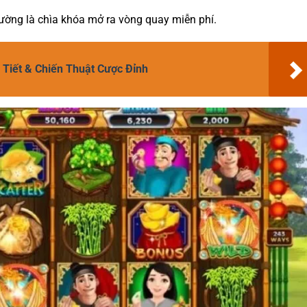
thường là chìa khóa mở ra vòng quay miễn phí.
 Tiết & Chiến Thuật Cược Đỉnh