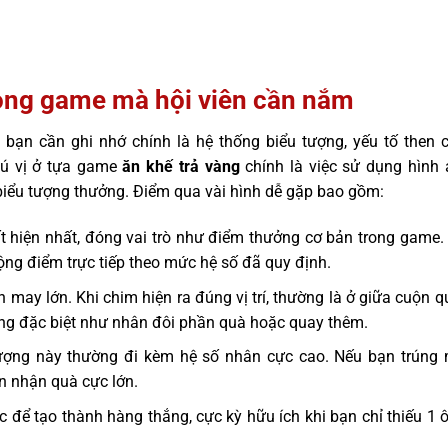
rong game mà hội viên cần nắm
 bạn cần ghi nhớ chính là hệ thống biểu tượng, yếu tố then 
hú vị ở tựa game
ăn khế trả vàng
chính là việc sử dụng hình
 biểu tượng thưởng. Điểm qua vài hình dễ gặp bao gồm:
t hiện nhất, đóng vai trò như điểm thưởng cơ bản trong game.
ộng điểm trực tiếp theo mức hệ số đã quy định.
may lớn. Khi chim hiện ra đúng vị trí, thường là ở giữa cuộn q
ng đặc biệt như nhân đôi phần quà hoặc quay thêm.
tượng này thường đi kèm hệ số nhân cực cao. Nếu bạn trúng
n nhận quà cực lớn.
c để tạo thành hàng thắng, cực kỳ hữu ích khi bạn chỉ thiếu 1 