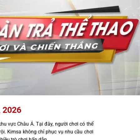
 2026
hu vực Châu Á. Tại đây, người chơi có thể
trội. Kimsa không chỉ phục vụ nhu cầu chơi
hiều trò chơi hấp dẫn.