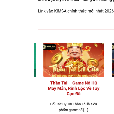
Link vào KIMSA chính thức mới nhất 2026
Lá – Luật Chi
Thần Tài – Game Nổ Hũ
n Thuật Cược
May Mắn, Rinh Lộc Về Tay
Hu
nh
Cực Đã
ến lên đếm lá luôn
Đối Tác Uy Tín Thần Tài là siêu
Đố
ng [...]
phẩm game nổ [...]