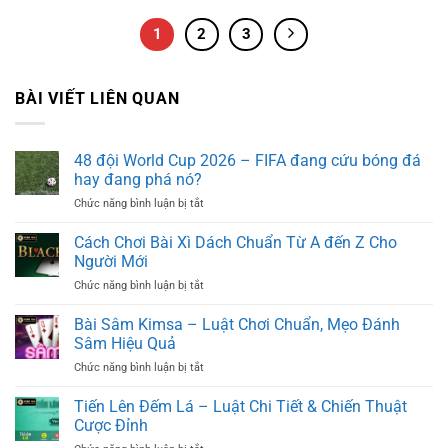
1
2
3
BÀI VIẾT LIÊN QUAN
48 đội World Cup 2026 – FIFA đang cứu bóng đá
hay đang phá nó?
Chức năng bình luận bị tắt
ở
48
đội
Cách Chơi Bài Xì Dách Chuẩn Từ A đến Z Cho
World
Người Mới
Cup
Chức năng bình luận bị tắt
ở
2026
Cách
–
Chơi
Bài Sâm Kimsa – Luật Chơi Chuẩn, Mẹo Đánh
FIFA
Bài
đang
Sâm Hiệu Quả
Xì
cứu
Chức năng bình luận bị tắt
ở
Dách
bóng
Bài
Chuẩn
đá
Sâm
Tiến Lên Đếm Lá – Luật Chi Tiết & Chiến Thuật
Từ
hay
Kimsa
A
Cược Đỉnh
đang
–
đến
phá