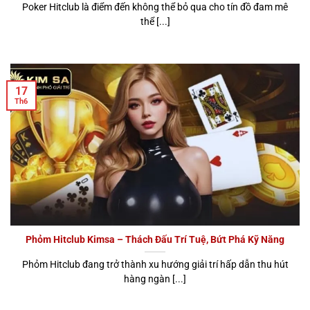
Poker Hitclub là điểm đến không thể bỏ qua cho tín đồ đam mê
thể [...]
17
Th6
Phỏm Hitclub Kimsa – Thách Đấu Trí Tuệ, Bứt Phá Kỹ Năng
Phỏm Hitclub đang trở thành xu hướng giải trí hấp dẫn thu hút
hàng ngàn [...]