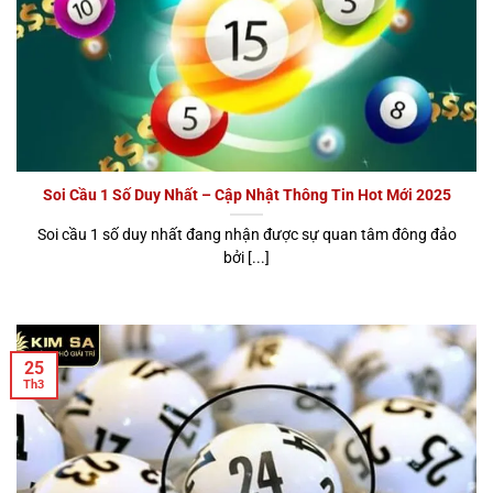
Soi Cầu 1 Số Duy Nhất – Cập Nhật Thông Tin Hot Mới 2025
Soi cầu 1 số duy nhất đang nhận được sự quan tâm đông đảo
bởi [...]
25
Th3