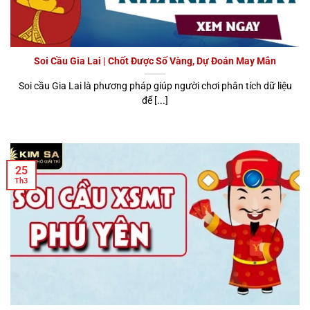
Soi Cầu Gia Lai | Chốt Được Số Vàng, Dự Đoán May Mắn
Soi cầu Gia Lai là phương pháp giúp người chơi phân tích dữ liệu
để [...]
25
Th3