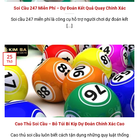
Soi Cầu 247 Miễn Phí – Dự Đoán Kết Quả Quay Chính Xác
Soi cầu 247 miễn phí là công cụ hỗ trợ người chơi dự đoán kết
[...]
25
Th3
Cao Thủ Soi Cầu – Bỏ Túi Bí Kíp Dự Đoán Chính Xác Cao
Cao thủ soi cầu luôn biết cách tận dụng những quy luật thống