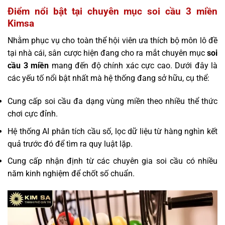
Điểm nổi bật tại chuyên mục soi cầu 3 miền
Kimsa
Nhằm phục vụ cho toàn thể hội viên ưa thích bộ môn lô đề
tại nhà cái, sân cược hiện đang cho ra mắt chuyên mục
soi
cầu 3 miền
mang đến độ chính xác cực cao. Dưới đây là
các yếu tố nổi bật nhất mà hệ thống đang sở hữu, cụ thể:
Cung cấp soi cầu đa dạng vùng miền theo nhiều thể thức
chơi cực đỉnh.
Hệ thống AI phân tích cầu số, lọc dữ liệu từ hàng nghìn kết
quả trước đó để tìm ra quy luật lặp.
Cung cấp nhận định từ các chuyên gia soi cầu có nhiều
năm kinh nghiệm để chốt số chuẩn.