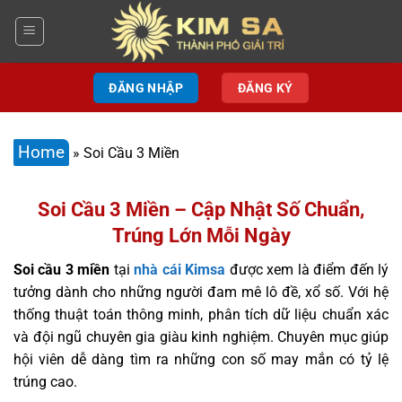
Bỏ
qua
nội
dung
ĐĂNG NHẬP
ĐĂNG KÝ
Home
»
Soi Cầu 3 Miền
Soi Cầu 3 Miền – Cập Nhật Số Chuẩn,
Trúng Lớn Mỗi Ngày
Soi cầu 3 miền
tại
nhà cái Kimsa
được xem là điểm đến lý
tưởng dành cho những người đam mê lô đề, xổ số. Với hệ
thống thuật toán thông minh, phân tích dữ liệu chuẩn xác
và đội ngũ chuyên gia giàu kinh nghiệm. Chuyên mục giúp
hội viên dễ dàng tìm ra những con số may mắn có tỷ lệ
trúng cao.