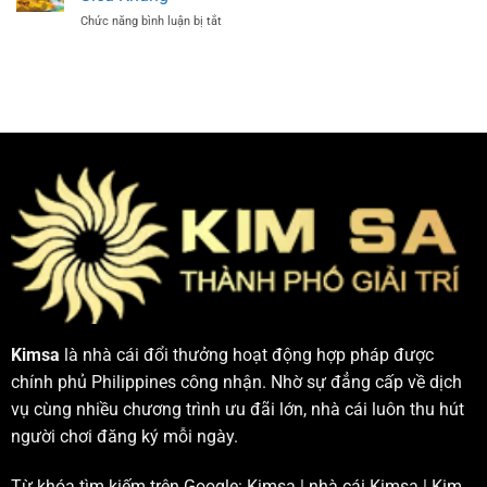
Long
Tài
Chức năng bình luận bị tắt
ở
–
Lộc
Ăn
Game
Đầy
Khế
Nổ
May
Trả
Hũ
Mắn
Vàng
Chủ
Cùng
Đề
Kimsa
Rồng
–
Châu
Nhận
Á
Thưởng
Siêu
Khủng
Kimsa
là nhà cái đổi thưởng hoạt động hợp pháp được
chính phủ Philippines công nhận. Nhờ sự đẳng cấp về dịch
vụ cùng nhiều chương trình ưu đãi lớn, nhà cái luôn thu hút
người chơi đăng ký mỗi ngày.
Từ khóa tìm kiếm trên Google: Kimsa | nhà cái Kimsa | Kim