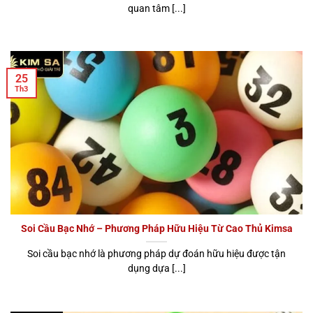
quan tâm [...]
25
Th3
Soi Cầu Bạc Nhớ – Phương Pháp Hữu Hiệu Từ Cao Thủ Kimsa
Soi cầu bạc nhớ là phương pháp dự đoán hữu hiệu được tận
dụng dựa [...]