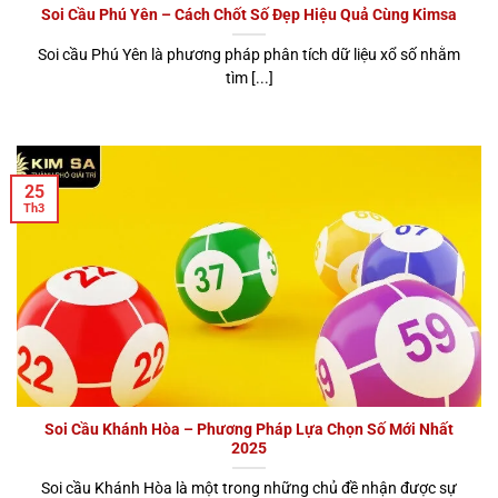
Soi Cầu Phú Yên – Cách Chốt Số Đẹp Hiệu Quả Cùng Kimsa
Soi cầu Phú Yên là phương pháp phân tích dữ liệu xổ số nhằm
tìm [...]
25
Th3
Soi Cầu Khánh Hòa – Phương Pháp Lựa Chọn Số Mới Nhất
2025
Soi cầu Khánh Hòa là một trong những chủ đề nhận được sự