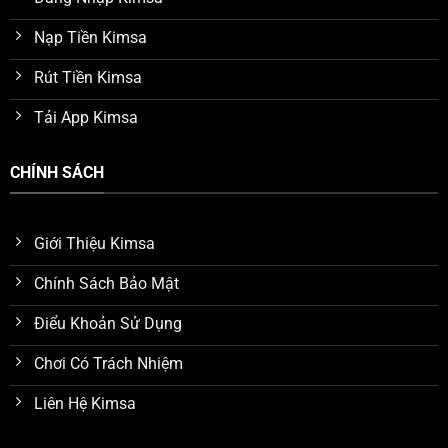
Nạp Tiền Kimsa
Rút Tiền Kimsa
Tải App Kimsa
CHÍNH SÁCH
Giới Thiệu Kimsa
Chính Sách Bảo Mật
Điểu Khoản Sử Dụng
Chơi Có Trách Nhiệm
Liên Hệ Kimsa