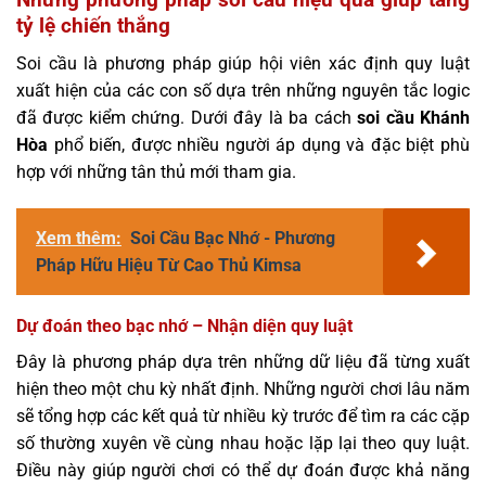
tỷ lệ chiến thắng
Soi cầu là phương pháp giúp hội viên xác định quy luật
xuất hiện của các con số dựa trên những nguyên tắc logic
đã được kiểm chứng. Dưới đây là ba cách
soi cầu Khánh
Hòa
phổ biến, được nhiều người áp dụng và đặc biệt phù
hợp với những tân thủ mới tham gia.
Xem thêm:
Soi Cầu Bạc Nhớ - Phương
Pháp Hữu Hiệu Từ Cao Thủ Kimsa
Dự đoán theo bạc nhớ – Nhận diện quy luật
Đây là phương pháp dựa trên những dữ liệu đã từng xuất
hiện theo một chu kỳ nhất định. Những người chơi lâu năm
sẽ tổng hợp các kết quả từ nhiều kỳ trước để tìm ra các cặp
số thường xuyên về cùng nhau hoặc lặp lại theo quy luật.
Điều này giúp người chơi có thể dự đoán được khả năng