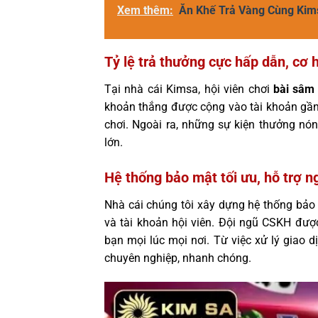
Xem thêm:
Ăn Khế Trả Vàng Cùng Kim
Tỷ lệ trả thưởng cực hấp dẫn, cơ h
Tại nhà cái Kimsa, hội viên chơi
bài sâm
khoản thắng được cộng vào tài khoản gần 
chơi. Ngoài ra, những sự kiện thưởng n
lớn.
Hệ thống bảo mật tối ưu, hỗ trợ n
Nhà cái chúng tôi xây dựng hệ thống bảo 
và tài khoản hội viên. Đội ngũ CSKH đượ
bạn mọi lúc mọi nơi. Từ việc xử lý giao d
chuyên nghiệp, nhanh chóng.