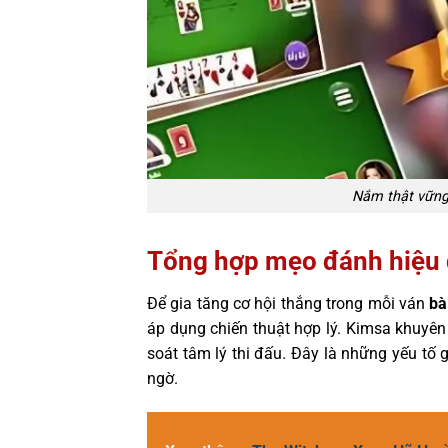
Nắm thật vững 
Tổng hợp mẹo đánh hiệu q
Để gia tăng cơ hội thắng trong mỗi ván
bà
áp dụng chiến thuật hợp lý. Kimsa khuyên
soát tâm lý thi đấu. Đây là những yếu tố
ngờ.