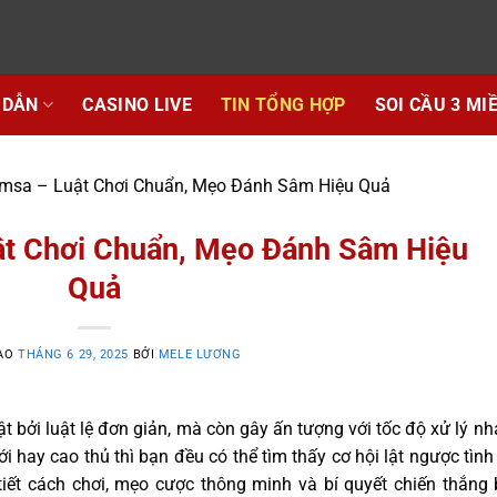
 DẪN
CASINO LIVE
TIN TỔNG HỢP
SOI CẦU 3 MI
msa – Luật Chơi Chuẩn, Mẹo Đánh Sâm Hiệu Quả
ật Chơi Chuẩn, Mẹo Đánh Sâm Hiệu
Quả
VÀO
THÁNG 6 29, 2025
BỞI
MELE LƯƠNG
ật bởi luật lệ đơn giản, mà còn gây ấn tượng với tốc độ xử lý n
ới hay cao thủ thì bạn đều có thể tìm thấy cơ hội lật ngược tình
iết cách chơi, mẹo cược thông minh và bí quyết chiến thắng