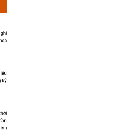
 ghi
imsa
hiệu
g kỹ
thời
 cần
hính