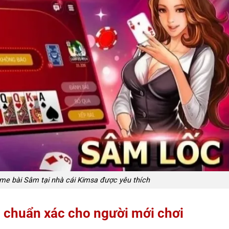
me bài Sâm tại nhà cái Kimsa được yêu thích
 chuẩn xác cho người mới chơi