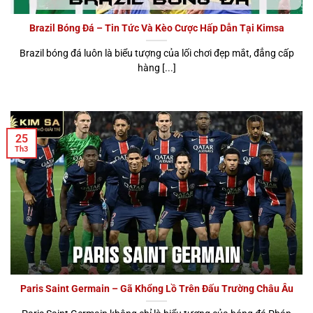
Brazil Bóng Đá – Tin Tức Và Kèo Cược Hấp Dẫn Tại Kimsa
Brazil bóng đá luôn là biểu tượng của lối chơi đẹp mắt, đẳng cấp
hàng [...]
25
Th3
Paris Saint Germain – Gã Khổng Lồ Trên Đấu Trường Châu Âu