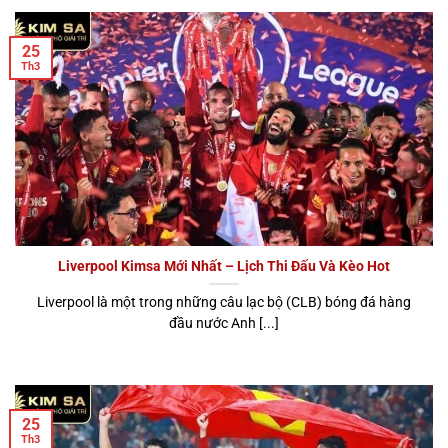
25
Th3
Liverpool Kimsa Mới Nhất – Lịch Thi Đấu Và Kèo Hot
Liverpool là một trong những câu lạc bộ (CLB) bóng đá hàng
đầu nước Anh [...]
25
Th3