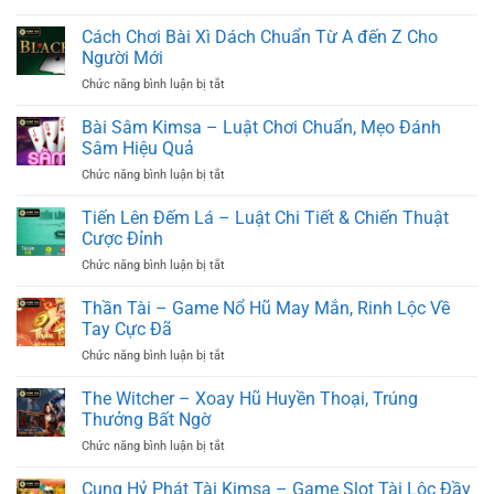
48
đội
Cách Chơi Bài Xì Dách Chuẩn Từ A đến Z Cho
World
Người Mới
Cup
Chức năng bình luận bị tắt
ở
2026
Cách
–
Chơi
Bài Sâm Kimsa – Luật Chơi Chuẩn, Mẹo Đánh
FIFA
Bài
đang
Sâm Hiệu Quả
Xì
cứu
Chức năng bình luận bị tắt
ở
Dách
bóng
Bài
Chuẩn
đá
Sâm
Tiến Lên Đếm Lá – Luật Chi Tiết & Chiến Thuật
Từ
hay
Kimsa
A
Cược Đỉnh
đang
–
đến
phá
Chức năng bình luận bị tắt
ở
Luật
Z
nó?
Tiến
Chơi
Cho
Lên
Thần Tài – Game Nổ Hũ May Mắn, Rinh Lộc Về
Chuẩn,
Người
Đếm
Mẹo
Tay Cực Đã
Mới
Lá
Đánh
Chức năng bình luận bị tắt
ở
–
Sâm
Thần
Luật
Hiệu
Tài
The Witcher – Xoay Hũ Huyền Thoại, Trúng
Chi
Quả
–
Tiết
Thưởng Bất Ngờ
Game
&
Chức năng bình luận bị tắt
ở
Nổ
Chiến
The
Hũ
Thuật
Witcher
Cung Hỷ Phát Tài Kimsa – Game Slot Tài Lộc Đầy
May
Cược