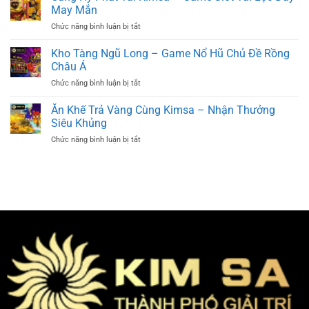
–
Mắn,
May Mắn
Đỉnh
Xoay
Rinh
Chức năng bình luận bị tắt
ở
Hũ
Lộc
Cung
Huyền
Về
Hỷ
Kho Tàng Ngũ Long – Game Nổ Hũ Chủ Đề Rồng
Thoại,
Tay
Phát
Trúng
Châu Á
Cực
Tài
Thưởng
Đã
Chức năng bình luận bị tắt
ở
Kimsa
Bất
Kho
–
Ngờ
Tàng
Ăn Khế Trả Vàng Cùng Kimsa – Nhận Thưởng
Game
Ngũ
Slot
Siêu Khủng
Long
Tài
Chức năng bình luận bị tắt
ở
–
Lộc
Ăn
Game
Đầy
Khế
Nổ
May
Trả
Hũ
Mắn
Vàng
Chủ
Cùng
Đề
Kimsa
Rồng
–
Châu
Nhận
Á
Thưởng
Siêu
Khủng