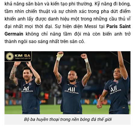
khả năng săn bàn và kiến tạo phi thường. Kỹ năng đi bóng,
tầm nhìn chiến thuật và sự chính xác trong pha dứt điểm
khiến anh lấy được danh hiệu một trong những cầu thủ vĩ
đại nhất mọi thời đại. Sự hiện diện Messi tại
Paris Saint
Germain
không chỉ nâng tầm đội mà còn biến anh trở
thành ngôi sao sáng nhất trên sân cỏ.
Bộ ba huyền thoại trong nền bóng đá thế giới