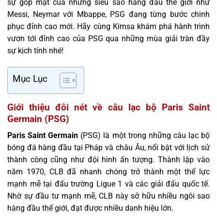
sự góp mặt của những siêu sao hàng đầu thế giới như
Messi, Neymar với Mbappe, PSG đang từng bước chinh
phục đỉnh cao mới. Hãy cùng Kimsa khám phá hành trình
vươn tới đỉnh cao của PSG qua những mùa giải tràn đầy
sự kịch tính nhé!
Mục Lục
Giới thiệu đôi nét về câu lạc bộ Paris Saint
Germain (PSG)
Paris Saint Germain
(PSG) là một trong những câu lạc bộ
bóng đá hàng đầu tại Pháp và châu Âu, nổi bật với lịch sử
thành công cũng như đội hình ấn tượng. Thành lập vào
năm 1970, CLB đã nhanh chóng trở thành một thế lực
mạnh mẽ tại đấu trường Ligue 1 và các giải đấu quốc tế.
Nhờ sự đầu tư mạnh mẽ, CLB này sở hữu nhiều ngôi sao
hàng đầu thế giới, đạt được nhiều danh hiệu lớn.