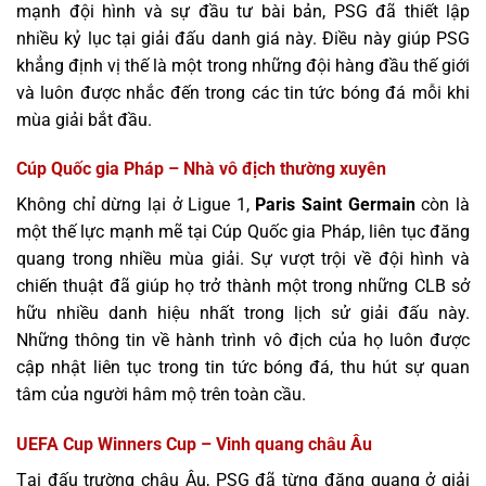
mạnh đội hình và sự đầu tư bài bản, PSG đã thiết lập
nhiều kỷ lục tại giải đấu danh giá này. Điều này giúp PSG
khẳng định vị thế là một trong những đội hàng đầu thế giới
và luôn được nhắc đến trong các tin tức bóng đá mỗi khi
mùa giải bắt đầu.
Cúp Quốc gia Pháp – Nhà vô địch thường xuyên
Không chỉ dừng lại ở Ligue 1,
Paris Saint Germain
còn là
một thế lực mạnh mẽ tại Cúp Quốc gia Pháp, liên tục đăng
quang trong nhiều mùa giải. Sự vượt trội về đội hình và
chiến thuật đã giúp họ trở thành một trong những CLB sở
hữu nhiều danh hiệu nhất trong lịch sử giải đấu này.
Những thông tin về hành trình vô địch của họ luôn được
cập nhật liên tục trong tin tức bóng đá, thu hút sự quan
tâm của người hâm mộ trên toàn cầu.
UEFA Cup Winners Cup – Vinh quang châu Âu
Tại đấu trường châu Âu, PSG đã từng đăng quang ở giải