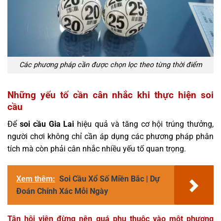
Các phương pháp cần được chọn lọc theo từng thời điểm
Những yếu tố cần cân nhắc khi thực hiện soi
cầu
Để
soi cầu Gia Lai
hiệu quả và tăng cơ hội trúng thưởng,
người chơi không chỉ cần áp dụng các phương pháp phân
tích mà còn phải cân nhắc nhiều yếu tố quan trọng.
Xem thêm:
Soi Cầu Xổ Số Miền Bắc | Dự
Đoán Chính Xác Mỗi Ngày
Tân hội viên đừng nên quá phụ thuộc vào một phương