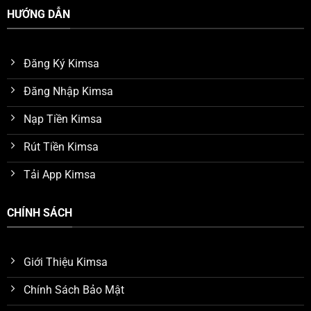
HƯỚNG DẪN
Đăng Ký Kimsa
Đăng Nhập Kimsa
Nạp Tiền Kimsa
Rút Tiền Kimsa
Tải App Kimsa
CHÍNH SÁCH
Giới Thiệu Kimsa
Chính Sách Bảo Mật