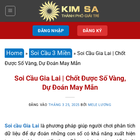
Bỏ
qua
nội
dung
ĐĂNG NHẬP
ĐĂNG KÝ
Home
Soi Cầu 3 Miền
»
»
Soi Cầu Gia Lai | Chốt
Được Số Vàng, Dự Đoán May Mắn
Soi Cầu Gia Lai | Chốt Được Số Vàng,
Dự Đoán May Mắn
ĐĂNG VÀO
THÁNG 3 25, 2025
BỞI
MELE LƯƠNG
Soi cầu Gia Lai
là phương pháp giúp người chơi phân tích
dữ liệu để dự đoán những con số có khả năng xuất hiện