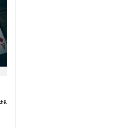
Siêu
Khủng
thể.