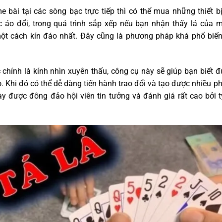
 bài tại các sòng bạc trực tiếp thì có thể mua những thiết b
ặc áo đổi, trong quá trình sắp xếp nếu bạn nhận thấy lá của 
 một cách kín đáo nhất. Đây cũng là phương pháp khá phổ biế
 chính là kính nhìn xuyên thấu, công cụ này sẽ giúp bạn biết 
. Khi đó có thể dễ dàng tiến hành trao đổi và tạo được nhiều 
 được đông đảo hội viên tin tưởng và đánh giá rất cao bởi t