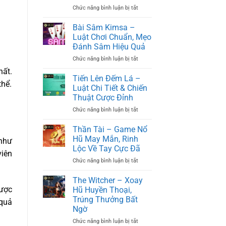
Chức năng bình luận bị tắt
ở
–
Cách
FIFA
Chơi
đang
Bài Sâm Kimsa –
Bài
cứu
Luật Chơi Chuẩn, Mẹo
Xì
bóng
Đánh Sâm Hiệu Quả
Dách
đá
Chức năng bình luận bị tắt
ở
Chuẩn
hay
Bài
Từ
đang
hất.
Sâm
A
Tiến Lên Đếm Lá –
phá
thể.
Kimsa
đến
nó?
Luật Chi Tiết & Chiến
–
Z
Thuật Cược Đỉnh
Luật
Cho
Chức năng bình luận bị tắt
ở
Chơi
Người
Tiến
Chuẩn,
Mới
Lên
Mẹo
Thần Tài – Game Nổ
Đếm
Đánh
Hũ May Mắn, Rinh
 như
Lá
Sâm
Lộc Về Tay Cực Đã
viên
–
Hiệu
Chức năng bình luận bị tắt
ở
Luật
Quả
Thần
Chi
Tài
Tiết
The Witcher – Xoay
–
&
cược
Hũ Huyền Thoại,
Game
Chiến
Trúng Thưởng Bất
 quả
Nổ
Thuật
Ngờ
Hũ
Cược
May
Chức năng bình luận bị tắt
Đỉnh
ở