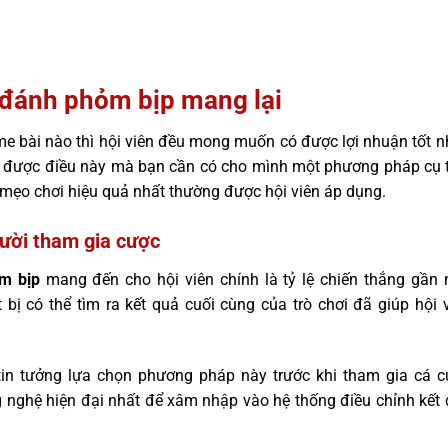
ệc đánh phỏm bịp mang lại
me bài nào thì hội viên đều mong muốn có được lợi nhuận tốt n
t được điều này mà bạn cần có cho mình một phương pháp cụ 
 mẹo chơi hiệu quả nhất thường được hội viên áp dụng.
gười tham gia cược
m bịp
mang đến cho hội viên chính là tỷ lệ chiến thắng gần
 bị có thể tìm ra kết quả cuối cùng của trò chơi đã giúp hội 
 tin tưởng lựa chọn phương pháp này trước khi tham gia cá 
 nghệ hiện đại nhất để xâm nhập vào hệ thống điều chỉnh kết