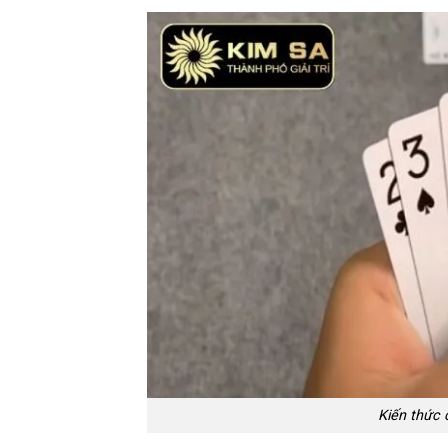
Kiến thức