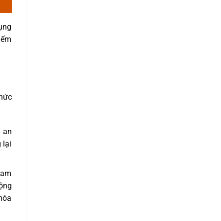
dụng
kiếm
thức
à an
 lại
tham
động
khóa