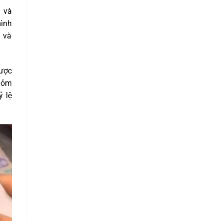
ị và
mình
n và
được
phỏm
ỷ lệ