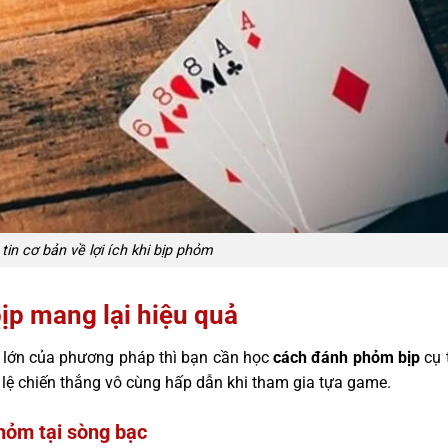
tin cơ bản về lợi ích khi bịp phỏm
p mang lại hiệu quả
o lớn của phương pháp thì bạn cần học
cách đánh phỏm bịp
cụ 
 lệ chiến thắng vô cùng hấp dẫn khi tham gia tựa game.
phỏm tại sòng bạc