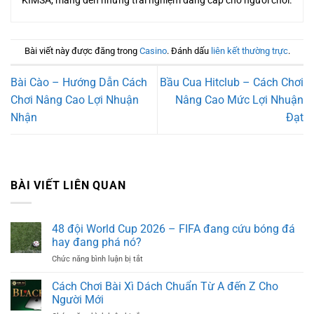
Bài viết này được đăng trong
Casino
. Đánh dấu
liên kết thường trực
.
Bài Cào – Hướng Dẫn Cách
Bầu Cua Hitclub – Cách Chơi
Chơi Nâng Cao Lợi Nhuận
Nâng Cao Mức Lợi Nhuận
Nhận
Đạt
BÀI VIẾT LIÊN QUAN
48 đội World Cup 2026 – FIFA đang cứu bóng đá
hay đang phá nó?
Chức năng bình luận bị tắt
ở
48
đội
Cách Chơi Bài Xì Dách Chuẩn Từ A đến Z Cho
World
Người Mới
Cup