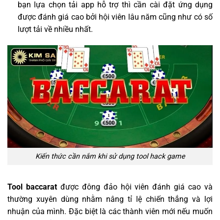
bạn lựa chọn tải app hỗ trợ thì cần cài đặt ứng dụng
được đánh giá cao bởi hội viên lâu năm cũng như có số
lượt tải về nhiều nhất.
Kiến thức cần nắm khi sử dụng tool hack game
Tool baccarat
được đông đảo hội viên đánh giá cao và
thường xuyên dùng nhằm nâng tỉ lệ chiến thắng và lợi
nhuận của mình. Đặc biệt là các thành viên mới nếu muốn