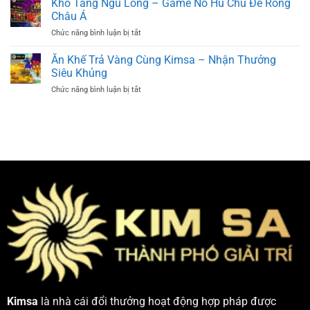
Kho Tàng Ngũ Long – Game Nổ Hũ Chủ Đề Rồng
Thoại,
Tay
Phát
Trúng
Châu Á
Cực
Tài
Thưởng
Đã
Chức năng bình luận bị tắt
ở
Kimsa
Bất
Kho
–
Ngờ
Tàng
Ăn Khế Trả Vàng Cùng Kimsa – Nhận Thưởng
Game
Ngũ
Slot
Siêu Khủng
Long
Tài
Chức năng bình luận bị tắt
ở
–
Lộc
Ăn
Game
Đầy
Khế
Nổ
May
Trả
Hũ
Mắn
Vàng
Chủ
Cùng
Đề
Kimsa
Rồng
–
Châu
Nhận
Á
Thưởng
Siêu
Khủng
Kimsa
là nhà cái đổi thưởng hoạt động hợp pháp được