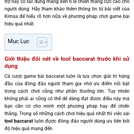
trợ này có tác dụng mang đến tỉ lệ chiến thắng cực cao cho
người dùng. Hãy tham khảo thêm thông tin từ bài viết của
Kimsa để hiểu rõ hơn nữa về phương pháp chơi game bài
hiệu quả nhất.
Mục Lục
Giới thiệu đôi nét về tool baccarat trước khi sử
dụng
Cá cược game bài baccarat luôn là lựa chọn giải trí hàng
đầu của đông đảo người tham gia nhờ ưu điểm nổi bật
trong cách chơi cũng như phần thưởng lớn. Tuy nhiên
không phải ai cũng có thể dễ dàng đạt được điều này mà
bạn cần có cho mình một phương pháp hay để chiến
thắng. Trong số những cách chơi hiệu quả nhất thì việc sài
tool baccarat
luôn được đông đảo người dùng ưu tiên bởi
độ hiệu quả mang đến.