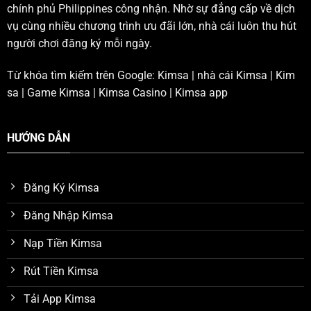
chính phủ Philippines công nhận. Nhờ sự đẳng cấp về dịch
vụ cùng nhiều chương trình ưu đãi lớn, nhà cái luôn thu hút
người chơi đăng ký mỗi ngày.
Từ khóa tìm kiếm trên Google: Kimsa | nhà cái Kimsa | Kim
sa | Game Kimsa | Kimsa Casino | Kimsa app
HƯỚNG DẪN
Đăng Ký Kimsa
Đăng Nhập Kimsa
Nạp Tiền Kimsa
Rút Tiền Kimsa
Tải App Kimsa